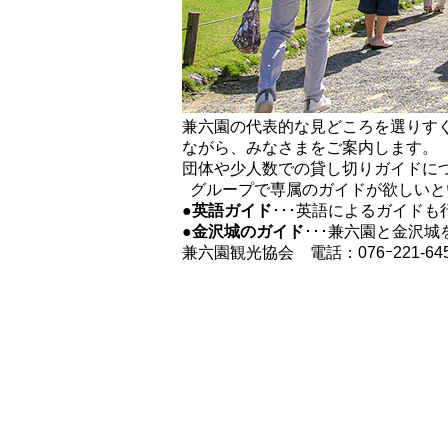
兼六園の代表的な見どころを選りす
ながら、みなさまをご案内します。
団体や少人数での貸し切りガイドに
グループで専属のガイドが欲しいと
●英語ガイド
･･･英語によるガイド
●金沢城のガイド
･･･兼六園と金沢
兼六園観光協会 電話：076ｰ221-6453 e-