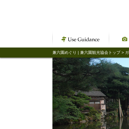
兼六園めぐり | 兼六園観光協会トップ
>
ガ