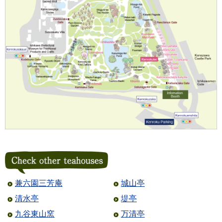
兼六園三芳庵
城山亭
清水亭
堤亭
九谷東山窯
万清亭