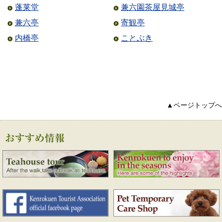
蓬莱堂
兼六園茶屋見城亭
兼六亭
寄観亭
内橋亭
ことぶき
▲ページトップへ
おすすめ情報