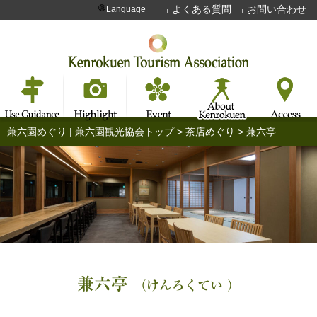
よくある質問
お問い合わせ
Language
兼六園めぐり | 兼六園観光協会トップ
>
茶店めぐり
>
兼六亭
兼六亭
（けんろくてい ）