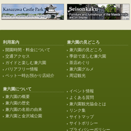
利用案内
兼六園の見どころ
開園時間・料金について
兼六園の見どころ
交通アクセス
季節で楽しむ兼六園
ガイドと楽しむ兼六園
茶店めぐり
バリアフリー情報
兼六園グルメ
ペット一時お預かり店紹介
周辺観光
兼六園について
イベント情報
兼六園の概要
よくある質問
兼六園の歴史
兼六園観光協会とは
兼六園の名前の由来
リンク集
兼六園と金沢城公園
サイトマップ
サイトポリシー
プライバシーポリシー