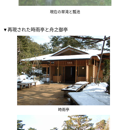
現在の翠滝と瓢池
▼再現された時雨亭と舟之御亭
時雨亭