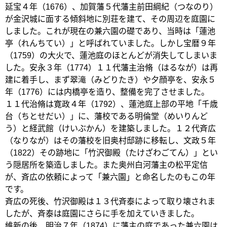
延宝４年（1676）、加賀藩５代藩主前田綱紀（つなのり）
が金沢城に面する傾斜地に別荘を建て、その周辺を庭園に
しました。これが現在の兼六園の礎であり、当時は「蓮池
亭（れんちてい）」と呼ばれていました。しかし宝暦９年
（1759）の大火で、蓮池庭のほとんどが消失してしまいま
した。安永３年（1774）１１代藩主治脩（はるなが）は再
建に着手し、まず翠滝（みどりたき）や夕顔亭を、安永５
年（1776）には内橋亭を造り、整備を完了させました。
１１代治脩は寛政４年（1792）、蓮池庭上部の平地「千歳
台（ちとせだい）」に、藩校である明倫堂（めいりんど
う）と経武館（けいぶかん）を建築しました。１２代斉広
（なりなが）はその藩校を旧奥村邸跡に移転し、文政５年
（1822）その跡地に「竹沢御殿（たけざわごてん）」とい
う隠居所を築造しました。また奥州白河藩主の松平定信
が、斉広の依頼によって「兼六園」と命名したのもこの年
です。
斉広の死後、竹沢御殿は１３代斉泰によって取り壊されま
したが、斉泰は庭園にさらに手を加えていきました。
維新の後、明治７年（1874）に藩主の庭であった兼六園は