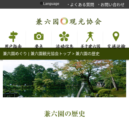
Language
よくある質問
お問い合わせ
兼六園めぐり | 兼六園観光協会トップ
>
兼六園の歴史
兼六園の歴史