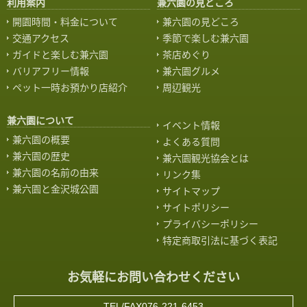
利用案内
兼六園の見どころ
開園時間・料金について
兼六園の見どころ
交通アクセス
季節で楽しむ兼六園
ガイドと楽しむ兼六園
茶店めぐり
バリアフリー情報
兼六園グルメ
ペット一時お預かり店紹介
周辺観光
兼六園について
イベント情報
兼六園の概要
よくある質問
兼六園の歴史
兼六園観光協会とは
兼六園の名前の由来
リンク集
兼六園と金沢城公園
サイトマップ
サイトポリシー
プライバシーポリシー
特定商取引法に基づく表記
お気軽にお問い合わせください
TEL/FAX076-221-6453